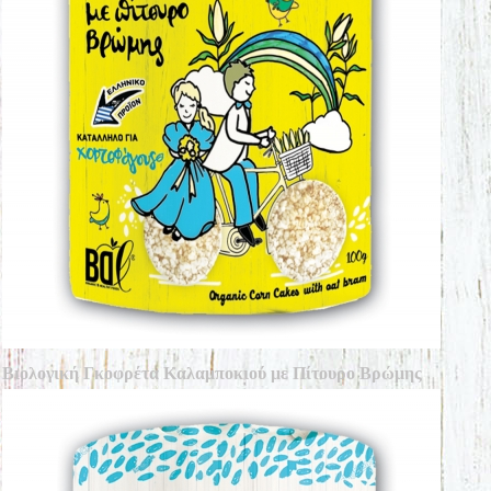
Βιολογική Γκοφρέτα Καλαμποκιού με Πίτουρο Βρώμης