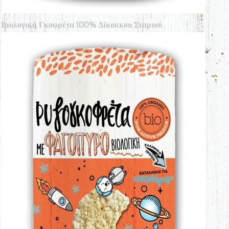
Βιολογική Γκοφρέτα 100% Δίκοκκου Σταριού