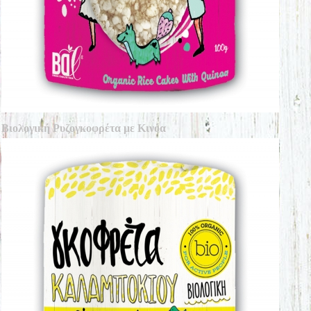
Βιολογική Ρυζογκοφρέτα με Κινόα